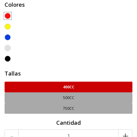
Colores
Tallas
400CC
500CC
750CC
Cantidad
-
+