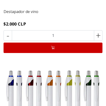
Destapador de vino
$2.000 CLP
-
+